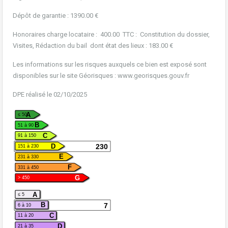
Dépôt de garantie : 1390.00 €
Honoraires charge locataire : 400.00 TTC : Constitution du dossier,
Visites, Rédaction du bail dont état des lieux : 183.00 €
Les informations sur les risques auxquels ce bien est exposé sont
disponibles sur le site Géorisques : www.georisques.gouv.fr
DPE réalisé le 02/10/2025
A
≤ 50
B
51 à 90
C
91 à 150
230
D
151 à 230
E
231 à 330
F
331 à 450
G
> 450
A
≤ 5
7
B
6 à 10
C
11 à 20
D
21 à 35