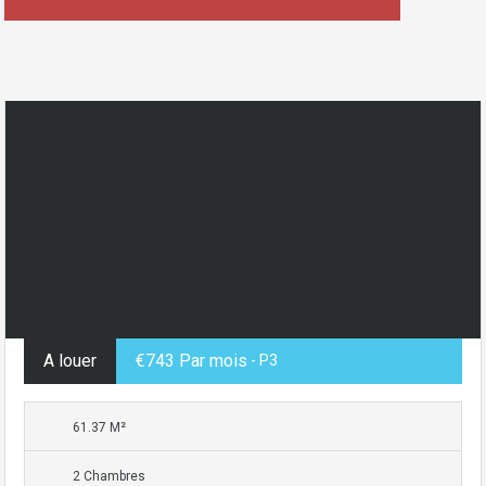
A louer
€743 Par mois
- P3
61.37 M²
2 Chambres