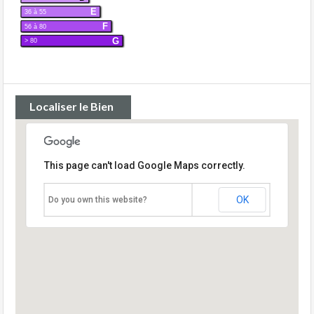
E
36 à 55
F
56 à 80
G
> 80
Localiser le Bien
This page can't load Google Maps correctly.
OK
Do you own this website?