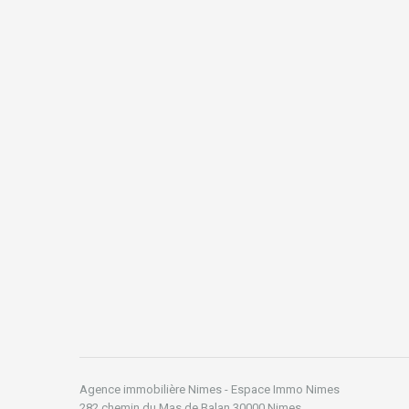
Agence immobilière Nimes - Espace Immo Nimes
282 chemin du Mas de Balan 30000 Nimes