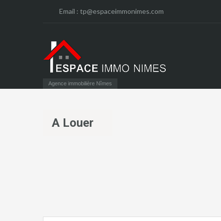
Email :
tp@espaceimmonimes.com
Agence immobilière Nîmes
A Louer