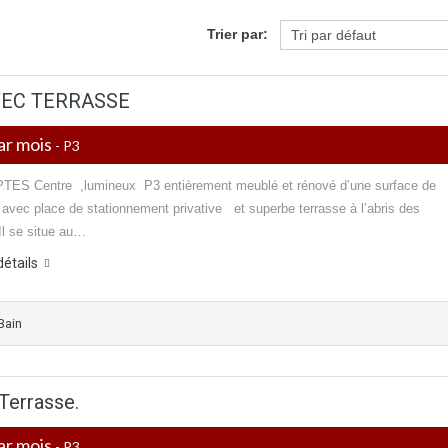
Trier par:
VEC TERRASSE
ar mois
- P3
ES Centre ,lumineux P3 entièrement meublé et rénové d’une surface de
 avec place de stationnement privative et superbe terrasse à l’abris des
Il se situe au…
détails
Bain
Terrasse.
ar mois
- P3