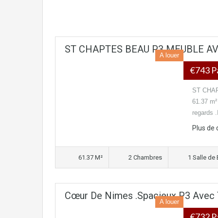
ST CHAPTES BEAU P3 MEUBLE A
A louer
€743 P
ST CHAPT
61.37 m²
regards .
Plus de 
61.37 M²
2 Chambres
1 Salle de 
Cœur De Nimes .Spacieux P3 Avec 
A louer
€732 P